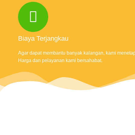
Biaya Terjangkau
Agar dapat membantu banyak kalangan, kami menetapkan
Harga dan pelayanan kami bersahabat.
Les Privat MyEdu
Layanan