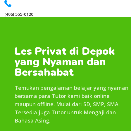
(406) 555-0120
We work 24/7
HOME
TENTANG
PROGRAM
BIAYA
PROMO
Les Privat di Depok
KONTAK KAMI
yang Nyaman dan
Bersahabat
Temukan pengalaman belajar yang nyaman
bersama para Tutor kami baik online
maupun offline. Mulai dari SD, SMP, SMA.
Tersedia juga Tutor untuk Mengaji dan
Bahasa Asing.