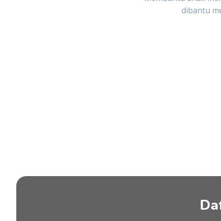
dibantu me
Da