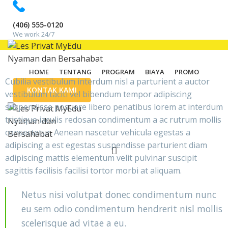
(406) 555-0120
We work 24/7
HOME
TENTANG
PROGRAM
BIAYA
PROMO
Cubilia vestibulum interdum nisl a parturient a auctor
KONTAK KAMI
vestibulum taciti vel bibendum tempor adipiscing
suspendisse posuere libero penatibus lorem at interdum
tristique iaculis redosan condimentum a ac rutrum mollis
consectetur. Aenean nascetur vehicula egestas a
adipiscing a est egestas suspendisse parturient diam
adipiscing mattis elementum velit pulvinar suscipit
sagittis facilisis facilisi tortor morbi at aliquam.
Netus nisi volutpat donec condimentum nunc
eu sem odio condimentum hendrerit nisl mollis
scelerisque ad vitae a eu.