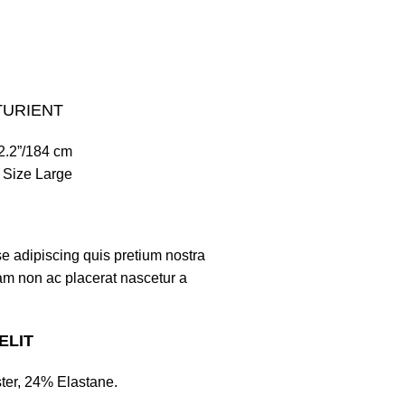
KONTAK KAMI
TURIENT
'2.2”/184 cm
 Size Large
 adipiscing quis pretium nostra
nam non ac placerat nascetur a
ELIT
ter, 24% Elastane.