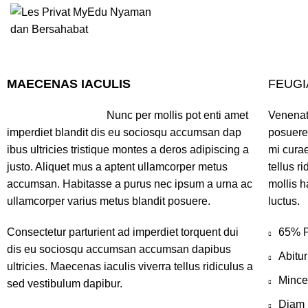
MAECENAS IACULIS
FEUGI
Nunc per mollis pot enti amet
Venenat
imperdiet blandit dis eu sociosqu accumsan dap
posuere 
ibus ultricies tristique montes a deros adipiscing a
mi cura
justo. Aliquet mus a aptent ullamcorper metus
tellus r
accumsan. Habitasse a purus nec ipsum a urna ac
mollis h
ullamcorper varius metus blandit posuere.
luctus.
Consectetur parturient ad imperdiet torquent dui
65% P
dis eu sociosqu accumsan accumsan dapibus
Abitur
ultricies. Maecenas iaculis viverra tellus ridiculus a
Mincep
sed vestibulum dapibur.
Diam 