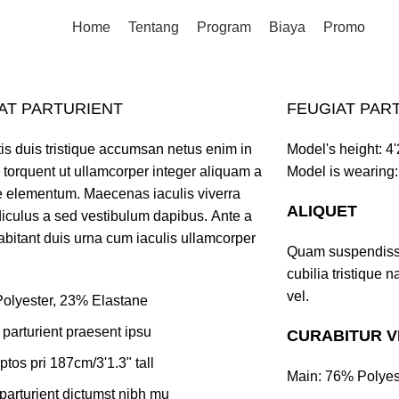
Home
Tentang
Program
Biaya
Promo
AT PARTURIENT
FEUGIAT PAR
is duis tristique accumsan netus enim in
Model's height: 4
torquent ut ullamcorper integer aliquam a
Model is wearing:
e elementum. Maecenas iaculis viverra
ALIQUET
idiculus a sed vestibulum dapibus. Ante a
abitant duis urna cum iaculis ullamcorper
Quam suspendisse
cubilia tristique 
vel.
olyester, 23% Elastane
 parturient praesent ipsu
CURABITUR V
tos pri 187cm/3'1.3" tall
Main: 76% Polyes
parturient dictumst nibh mu